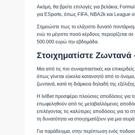
Ακόμη, θα βρείτε επιλογές για βελάκια, Formu
για ESports, όπως FIFA, NBA2k και League o
Σημειώστε πως το ελάχιστο δυνατό ποντάρισμα
ενώ το μέγιστο ποσό κέρδους περιορίζεται σε
500.000 ευρώ την εβδομάδα.
Στοιχηματίστε Ζωντανά 
Μια από τις πιο συναρπαστικές και επικερδείς 
όπως γίνεται εύκολα κατανοητό από το όνομα, 
ζωντανά, κατά τη διάρκεια δηλαδή της εξέλιξη
Η IviBet προσφέρει πλούσιες αποδόσεις για τ
επωφεληθούν από τις μεταβαλλόμενες αποδόσει
επιλέγοντας τις καλύτερες αποδόσεις για το στ
τη δυνατότητα να στοιχηματίζουν για μια σειρ
Για παράδειγμα, στην περίπτωση ενός ποδοσφα