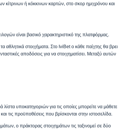
ων κίτρινων ή κόκκινων καρτών, στο σκορ ημιχρόνου και
λογών είναι βασικό χαρακτηριστικό της πλατφόρμας.
α αθλητικά στοιχήματα. Στο IviBet ο κάθε παίχτης θα βρει
νταστικές αποδόσεις για να στοιχηματίσει. Μεταξύ αυτών
ά λίστα υποκατηγοριών για τις οποίες μπορείτε να μάθετε
 και τις προϋποθέσεις που βρίσκονται στην ιστοσελίδα.
χημάτων, ο πράκτορας στοιχημάτων τις ταξινομεί σε δύο