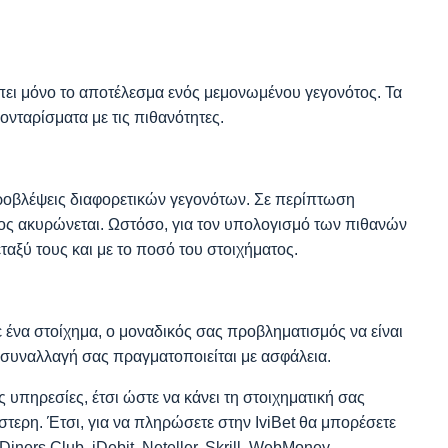
πει μόνο το αποτέλεσμα ενός μεμονωμένου γεγονότος. Τα
νταρίσματα με τις πιθανότητες.
ροβλέψεις διαφορετικών γεγονότων. Σε περίπτωση
ος ακυρώνεται. Ωστόσο, για τον υπολογισμό των πιθανών
ταξύ τους και με το ποσό του στοιχήματος.
ε ένα στοίχημα, ο μοναδικός σας προβληματισμός να είναι
η συναλλαγή σας πραγματοποιείται με ασφάλεια.
ς υπηρεσίες, έτσι ώστε να κάνει τη στοιχηματική σας
στερη. Έτσι, για να πληρώσετε στην IviBet θα μπορέσετε
ners Club, iDebit, Neteller, Skrill, WebMoney,