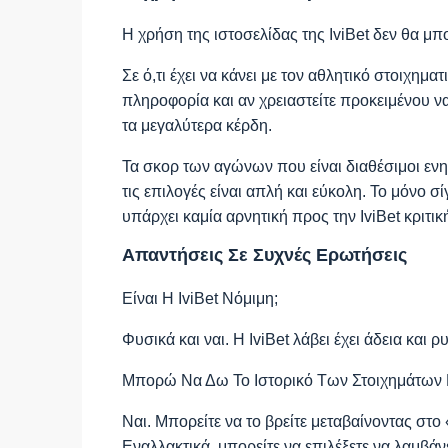
Η χρήση της ιστοσελίδας της IviBet δεν θα μπ
Σε ό,τι έχει να κάνει με τον αθλητικό στοιχημ
πληροφορία και αν χρειαστείτε προκειμένου ν
τα μεγαλύτερα κέρδη.
Τα σκορ των αγώνων που είναι διαθέσιμοι εν
τις επιλογές είναι απλή και εύκολη. Το μόνο σ
υπάρχει καμία αρνητική προς την IviBet κριτικ
Απαντήσεις Σε Συχνές Ερωτήσεις
Είναι Η IviBet Νόμιμη;
Φυσικά και ναι. Η IviBet λάβει έχει άδεια και
Μπορώ Να Δω Το Ιστορικό Των Στοιχημάτων
Ναι. Μπορείτε να το βρείτε μεταβαίνοντας στ
Εναλλακτικά, μπορείτε να επιλέξετε να λαμβάν