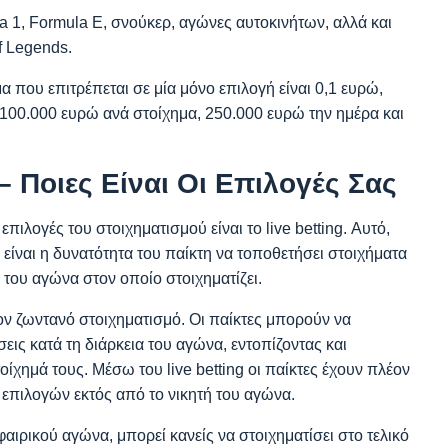
la 1, Formula E, σνούκερ, αγώνες αυτοκινήτων, αλλά και
f Legends.
 που επιτρέπεται σε μία μόνο επιλογή είναι 0,1 ευρώ,
 100.000 ευρώ ανά στοίχημα, 250.000 ευρώ την ημέρα και
– Ποιες Είναι Οι Επιλογές Σας
επιλογές του στοιχηματισμού είναι το live betting. Αυτό,
είναι η δυνατότητα του παίκτη να τοποθετήσει στοιχήματα
ς του αγώνα στον οποίο στοιχηματίζει.
ον ζωντανό στοιχηματισμό. Οι παίκτες μπορούν να
ς κατά τη διάρκεια του αγώνα, εντοπίζοντας και
οίχημά τους. Μέσω του live betting οι παίκτες έχουν πλέον
ά επιλογών εκτός από το νικητή του αγώνα.
ιρικού αγώνα, μπορεί κανείς να στοιχηματίσει στο τελικό