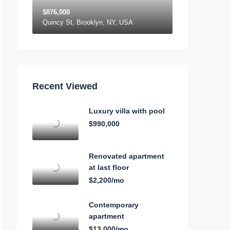
$876,000
Quincy St, Brooklyn, NY, USA
Recent Viewed
Luxury villa with pool
$990,000
Renovated apartment
at last floor
$2,200/mo
Contemporary
apartment
$13,000/mo