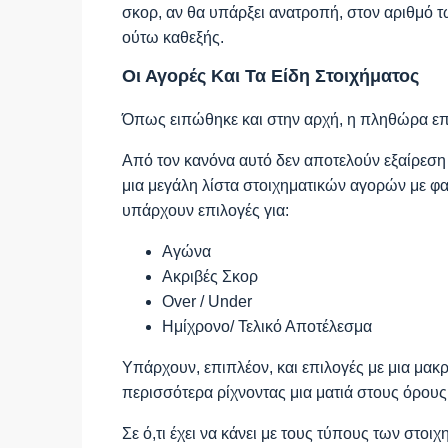
σκορ, αν θα υπάρξει ανατροπή, στον αριθμό τ
ούτω καθεξής.
Οι Αγορές Και Τα Είδη Στοιχήματος
Όπως ειπώθηκε και στην αρχή, η πληθώρα επι
Από τον κανόνα αυτό δεν αποτελούν εξαίρεση τ
μια μεγάλη λίστα στοιχηματικών αγορών με φα
υπάρχουν επιλογές για:
Αγώνα
Ακριβές Σκορ
Over / Under
Ημίχρονο/ Τελικό Αποτέλεσμα
Υπάρχουν, επιπλέον, και επιλογές με μια μακρ
περισσότερα ρίχνοντας μια ματιά στους όρους
Σε ό,τι έχει να κάνει με τους τύπους των στοι