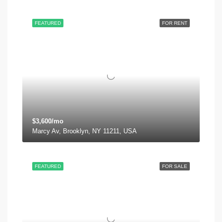
FEATURED
FOR RENT
$3,600/mo
Marcy Av, Brooklyn, NY 11211, USA
FEATURED
FOR SALE