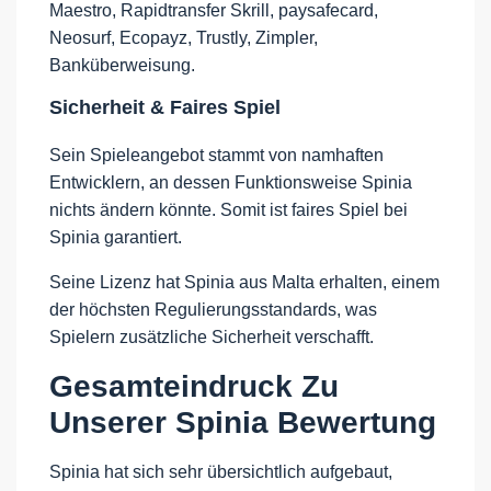
Maestro, Rapidtransfer Skrill, paysafecard,
Neosurf, Ecopayz, Trustly, Zimpler,
Banküberweisung.
Sicherheit & Faires Spiel
Sein Spieleangebot stammt von namhaften
Entwicklern, an dessen Funktionsweise Spinia
nichts ändern könnte. Somit ist faires Spiel bei
Spinia garantiert.
Seine Lizenz hat Spinia aus Malta erhalten, einem
der höchsten Regulierungsstandards, was
Spielern zusätzliche Sicherheit verschafft.
Gesamteindruck Zu
Unserer Spinia Bewertung
Spinia hat sich sehr übersichtlich aufgebaut,