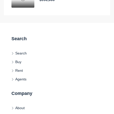
Search
Search
Buy
Rent
Agents
Company
About