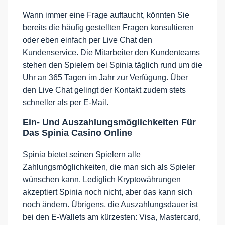
Wann immer eine Frage auftaucht, könnten Sie
bereits die häufig gestellten Fragen konsultieren
oder eben einfach per Live Chat den
Kundenservice. Die Mitarbeiter den Kundenteams
stehen den Spielern bei Spinia täglich rund um die
Uhr an 365 Tagen im Jahr zur Verfügung. Über
den Live Chat gelingt der Kontakt zudem stets
schneller als per E-Mail.
Ein- Und Auszahlungsmöglichkeiten Für
Das Spinia Casino Online
Spinia bietet seinen Spielern alle
Zahlungsmöglichkeiten, die man sich als Spieler
wünschen kann. Lediglich Kryptowährungen
akzeptiert Spinia noch nicht, aber das kann sich
noch ändern. Übrigens, die Auszahlungsdauer ist
bei den E-Wallets am kürzesten: Visa, Mastercard,