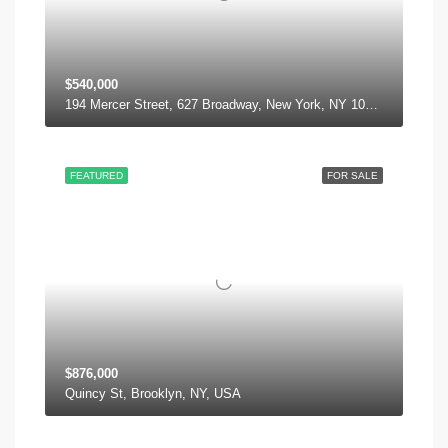
$540,000
194 Mercer Street, 627 Broadway, New York, NY 10012, USA
FEATURED
FOR SALE
$876,000
Quincy St, Brooklyn, NY, USA