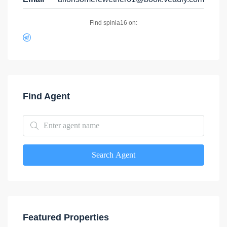
Find spinia16 on:
Find Agent
Search Agent
Featured Properties